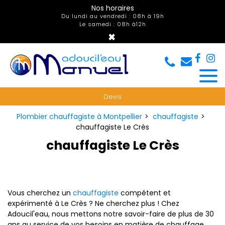
Panneau de gestion des cookies
Nos horaires
Du lundi au vendredi : 08h à 19h
Le samedi : 08h à12h
×
Devis
Plombier chauffagiste à Montpellier
chauffagiste
chauffagiste Le Crès
chauffagiste Le Crès
Vous cherchez un
chauffagiste
compétent et
expérimenté à Le Crès ? Ne cherchez plus ! Chez
Adoucil'eau, nous mettons notre savoir-faire de plus de 30
ans au service de vos besoins en matière de chauffage.