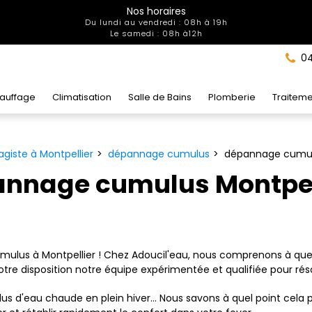
Nos horaires
Du lundi au vendredi : 08h à 19h
Le samedi : 08h à12h
04
auffage
Climatisation
Salle de Bains
Plomberie
Traiteme
giste à Montpellier
dépannage cumulus
dépannage cumulu
nnage cumulus Montpel
lus à Montpellier ! Chez Adoucil'eau, nous comprenons à quel p
re disposition notre équipe expérimentée et qualifiée pour réso
s d'eau chaude en plein hiver... Nous savons à quel point cela 