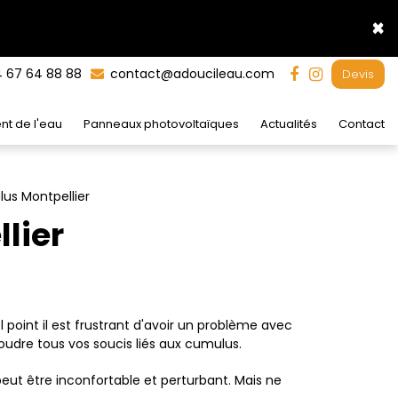
×
 67 64 88 88
contact@adoucileau.com
Devis
nt de l'eau
Panneaux photovoltaïques
Actualités
Contact
s Montpellier
lier
oint il est frustrant d'avoir un problème avec
udre tous vos soucis liés aux cumulus.
peut être inconfortable et perturbant. Mais ne