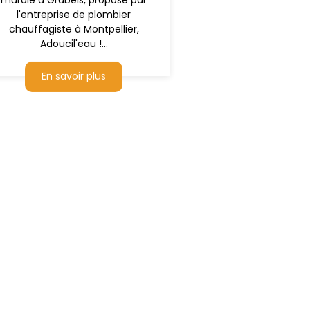
murale à Grabels, proposé par
l'entreprise de plombier
chauffagiste à Montpellier,
Adoucil'eau !...
En savoir plus