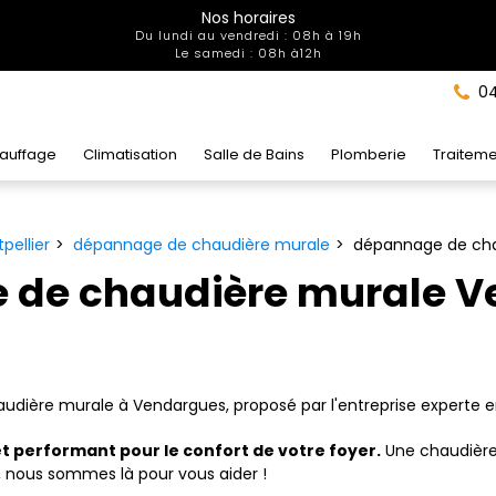
Nos horaires
Du lundi au vendredi : 08h à 19h
Le samedi : 08h à12h
04
auffage
Climatisation
Salle de Bains
Plomberie
Traiteme
pellier
dépannage de chaudière murale
dépannage de cha
 de chaudière murale 
dière murale à Vendargues, proposé par l'entreprise experte e
t performant pour le confort de votre foyer.
Une chaudière
s, nous sommes là pour vous aider !