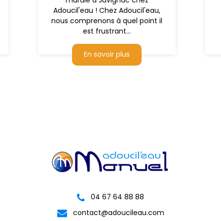
murale à Juvignac chez
Adoucil'eau ! Chez Adoucil'eau,
nous comprenons à quel point il
est frustrant...
En savoir plus
04 67 64 88 88
contact@adoucileau.com