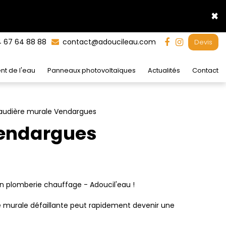
×
 67 64 88 88
contact@adoucileau.com
Devis
nt de l'eau
Panneaux photovoltaïques
Actualités
Contact
udière murale Vendargues
Vendargues
n plomberie chauffage - Adoucil'eau !
 murale défaillante peut rapidement devenir une