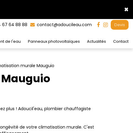
×
 67 64 88 88
contact@adoucileau.com
Devis
nt de l'eau
Panneaux photovoltaïques
Actualités
Contact
matisation murale Mauguio
e Mauguio
z plus ! Adoucil'eau, plombier chauffagiste
ongévité de votre climatisation murale. C'est