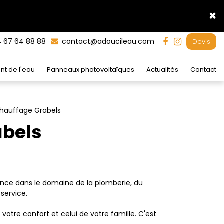
×
 67 64 88 88
contact@adoucileau.com
Devis
nt de l'eau
Panneaux photovoltaïques
Actualités
Contact
 chauffage Grabels
abels
ience dans le domaine de la plomberie, du
service.
tre confort et celui de votre famille. C'est