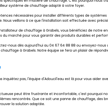
pécifiques en matière de chauffage. C'est pourquoi nous trava
leur système de chauffage adapté à votre foyer.
tences nécessaires pour installer différents types de systèmes 
. Nous veillons à ce que l'installation soit effectuée avec précis
stallateur de chauffage à Grabels, vous bénéficiez de notre en
ues du marché pour vous garantir des produits durables et perfo
ntactez-nous dès aujourd'hui au 04 67 64 88 88 ou envoyez-nous
e chauffage à Grabels. Notre équipe se fera un plaisir de répond
e
 inquiétez pas, l'équipe d'Adoucil'eau est là pour vous aider av
ueuse peut être frustrante et inconfortable, c'est pourquoi no
blèmes rencontrés. Que ce soit une panne de chauffage, des br
ouver la solution adaptée.