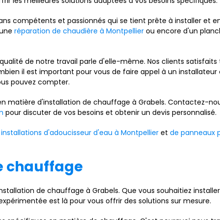
ir les meilleures solutions adaptées à vos besoins spécifiques.
ns compétents et passionnés qui se tient prête à installer et e
d'une
réparation de chaudière à Montpellier
ou encore d'un planc
alité de notre travail parle d'elle-même. Nos clients satisfait
combien il est important pour vous de faire appel à un installate
vous pouvez compter.
 en matière d'installation de chauffage à Grabels. Contactez-no
m
pour discuter de vos besoins et obtenir un devis personnalisé.
n
installations d'adoucisseur d'eau à Montpellier
et
de panneaux p
de chauffage
installation de chauffage à Grabels. Que vous souhaitiez insta
périmentée est là pour vous offrir des solutions sur mesure.