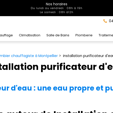
Nos horaires
Du lundi au vendredi : 08h à 19h
Le samedi : 08h à12h
04
auffage
Climatisation
Salle de Bains
Plomberie
Traiteme
mbier chauffagiste à Montpellier
installation purificateur d'ea
tallation purificateur d'
teur d'eau : une eau propre et