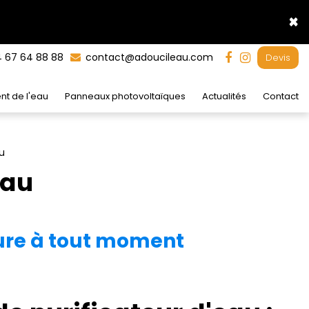
×
 67 64 88 88
contact@adoucileau.com
Devis
nt de l'eau
Panneaux photovoltaïques
Actualités
Contact
u
eau
 pure à tout moment