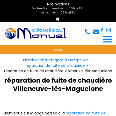
Panneau de gestion des cookies
Nos horaires
Du lundi au vendredi : 08h à 19h
Le samedi : 08h à12h
×
Devis
Plombier chauffagiste à Montpellier
réparation de fuite de chaudière
réparation de fuite de chaudière Villeneuve-lès-Maguelone
réparation de fuite de chaudière
Villeneuve-lès-Maguelone
Bienvenue sur la page dédiée à la
réparation de fuite de