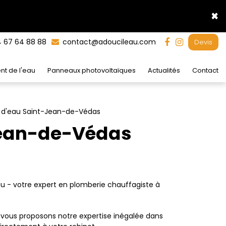
×
 67 64 88 88
contact@adoucileau.com
Devis
nt de l'eau
Panneaux photovoltaïques
Actualités
Contact
ur d'eau Saint-Jean-de-Védas
-Jean-de-Védas
au - votre expert en plomberie chauffagiste à
vous proposons notre expertise inégalée dans