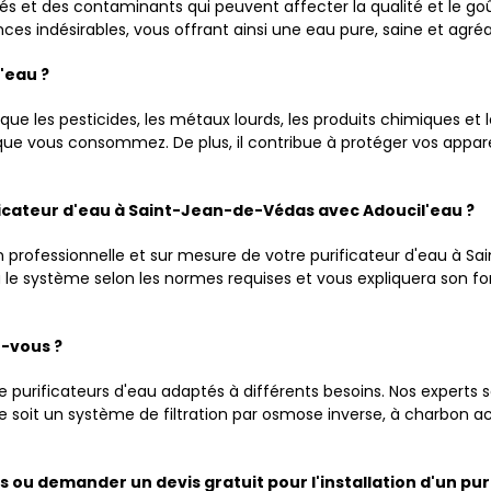
tés et des contaminants qui peuvent affecter la qualité et le 
es indésirables, vous offrant ainsi une eau pure, saine et agréa
'eau ?
 que les pesticides, les métaux lourds, les produits chimiques et 
au que vous consommez. De plus, il contribue à protéger vos appa
ificateur d'eau à Saint-Jean-de-Védas avec Adoucil'eau ?
on professionnelle et sur mesure de votre purificateur d'eau à S
lera le système selon les normes requises et vous expliquera son
z-vous ?
urificateurs d'eau adaptés à différents besoins. Nos experts sau
ce soit un système de filtration par osmose inverse, à charbon ac
 ou demander un devis gratuit pour l'installation d'un pu