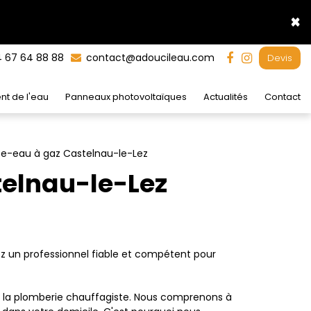
×
 67 64 88 88
contact@adoucileau.com
Devis
nt de l'eau
Panneaux photovoltaïques
Actualités
Contact
fe-eau à gaz Castelnau-le-Lez
telnau-le-Lez
z un professionnel fiable et compétent pour
e la plomberie chauffagiste. Nous comprenons à