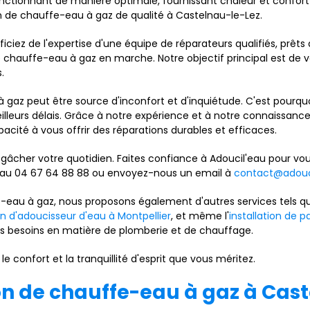
fonctionnant de manière optimale, fournissant chaleur et confor
n de chauffe-eau à gaz de qualité à Castelnau-le-Lez.
ficiez de l'expertise d'une équipe de réparateurs qualifiés, prêt
 chauffe-eau à gaz en marche. Notre objectif principal est de vou
.
az peut être source d'inconfort et d'inquiétude. C'est pourqu
lleurs délais. Grâce à notre expérience et à notre connaissan
cité à vous offrir des réparations durables et efficaces.
gâcher votre quotidien. Faites confiance à Adoucil'eau pour vou
 au 04 67 64 88 88 ou envoyez-nous un email à
contact@adouc
e-eau à gaz, nous proposons également d'autres services tels q
ion d'adoucisseur d'eau à Montpellier
, et même l'
installation de 
os besoins en matière de plomberie et de chauffage.
 confort et la tranquillité d'esprit que vous méritez.
ion de chauffe-eau à gaz à Cas