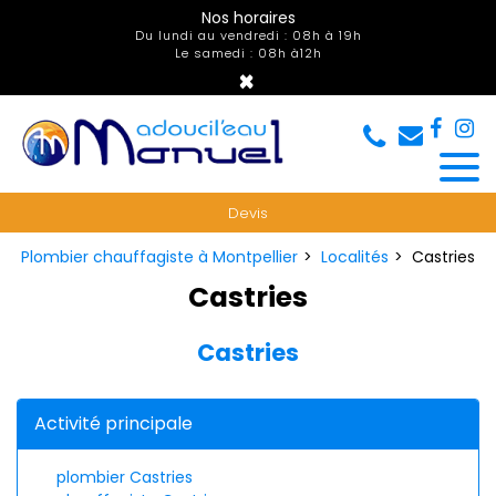
Panneau de gestion des cookies
Nos horaires
Du lundi au vendredi : 08h à 19h
Le samedi : 08h à12h
×
Devis
Plombier chauffagiste à Montpellier
Localités
Castries
Castries
Castries
Activité principale
plombier Castries